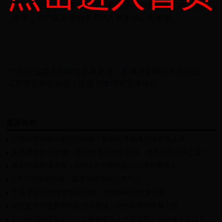
足能够在这场比赛中展现出顽强的斗志和出色的技战术
水平，为中国足球的未来注入更多信心和希望。
广东宏远益大闪耀世界杯赛场，直播精彩瞬间不容错过
C罗与百米运动员：速度与激情的完美结合
最新发表
马赛vs莱比锡比赛时间揭晓：欧洲足球巅峰对决即将上演
头条网世界杯前瞻：2026年美加墨世界杯，谁将问鼎足球之巅？
探索中国网球力量：ATP排名中的中国运动员有哪些？
C罗与百米运动员：速度与激情的完美结合
巴塞罗那25轮比赛视频回顾：精彩瞬间与战术分析
荷兰足球在世界杯的辉煌与挑战：橙色军团的荣耀之路
1.75米CBA球员如何在世界杯赛场上大放异彩？揭秘矮个子球员的制胜秘诀