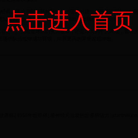
点击进入首页
为经典。无论是阿根廷对阵波兰的强强对话，还是墨西哥与沙特
更加激烈，谁能在小组赛中脱颖而出，让我们拭目以待。
比赛之一。无论是球队的实力较量，还是球员的个人表现，都将
证哪些队伍能够成功晋级，向着更高的荣誉发起冲击。
大利世界杯|1958年世界杯|星神经元激发的世界杯活力|startneuro.com A