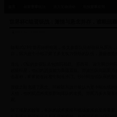
首页
创新赛事玩法
活力互动活动
科技赛事应用
世界杯C组晋级战：激情与悬念并存，谁能脱
2025-04-27 07:00:16
随着2023年世界杯的临近，各支参赛队伍都在秣马厉兵
目，因为这个小组汇聚了多支实力强劲的队伍，晋级形势
首先，C组的参赛队伍包括阿根廷、墨西哥、波兰和沙特
超级巨星，他们的进攻能力毋庸置疑。而波兰队则以莱万
击著称，常常能在比赛中制造冷门。沙特阿拉伯队虽然整
晋级之路充满了悬念。阿根廷和波兰被认为是小组出线的
人物，他的状态将直接影响球队的走势。而莱万多夫斯基
觑。
除了球星的较量，各队的战术安排和临场发挥也至关重要
中展现出顽强的斗志和不屈的精神。这些因素都让C组的