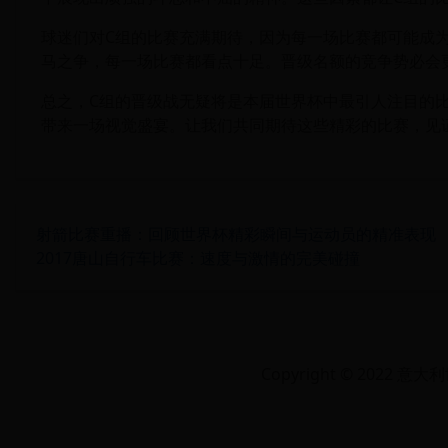
球迷们对C组的比赛充满期待，因为每一场比赛都可能成
马之争，每一场比赛都看点十足。晋级名额的竞争势必会
总之，C组的晋级战无疑将是本届世界杯中最引人注目的
带来一场视觉盛宴。让我们共同期待这些精彩的比赛，见
射箭比赛重播：回顾世界杯精彩瞬间与运动员的精准表现
2017唐山自行车比赛：速度与激情的完美碰撞
Copyright © 2022 意