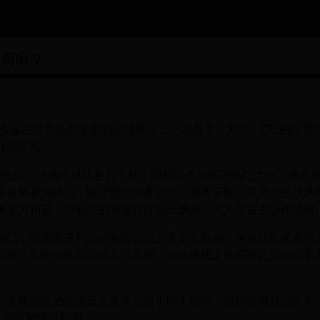
颖而出？
，准备在世界最高水平的足球舞台上一展身手。其中，C组的比赛
扑朔迷离。
阿拉伯。这四支球队各有千秋，阿根廷作为夺冠热门之一，拥有
多夫斯基为核心，防守端也颇具实力。墨西哥队以其灵活的战术
体实力稍逊，但他们的表现往往超出预期，尤其是在主场作战时
热门，但墨西哥和沙特阿拉伯也并非毫无机会。阿根廷队的梅西
在波兰队中的作用同样不可忽视，他在锋线上的威胁让任何对手
。墨西哥队的快速反击常常让对手防不胜防，而沙特阿拉伯队则
比赛更加难以预测。