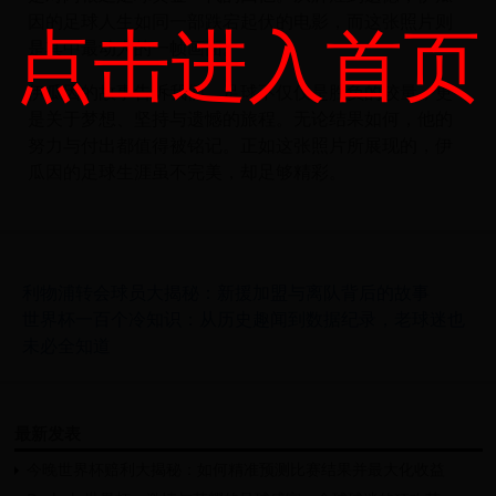
因的足球人生如同一部跌宕起伏的电影，而这张照片则
点击进入首页
是其中最动人的一帧画面。
伊瓜因的故事告诉我们，足球不仅仅是胜负的较量，更
是关于梦想、坚持与遗憾的旅程。无论结果如何，他的
努力与付出都值得被铭记。正如这张照片所展现的，伊
瓜因的足球生涯虽不完美，却足够精彩。
利物浦转会球员大揭秘：新援加盟与离队背后的故事
世界杯一百个冷知识：从历史趣闻到数据纪录，老球迷也
未必全知道
最新发表
今晚世界杯赔利大揭秘：如何精准预测比赛结果并最大化收益