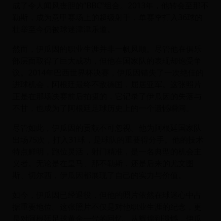
成了令人闻风丧胆的“BBC”组合。2013年，他转会至那不
勒斯，成为意甲赛场上的超级射手，单赛季打入36球的
壮举至今仍被球迷津津乐道。
然而，伊瓜因的职业生涯并非一帆风顺。尽管他在俱乐
部层面取得了巨大成功，但他在国家队的表现却饱受争
议。2014年巴西世界杯决赛，伊瓜因错失了一次绝佳的
进球机会，阿根廷最终不敌德国，屈居亚军。这张照片
正是在那场决赛前后拍摄的，它记录了伊瓜因的失落与
不甘，也成为了阿根廷足球历史上的一个遗憾瞬间。
尽管如此，伊瓜因的贡献不可忽视。他为阿根廷国家队
出场75次，打入31球，是球队的重要得分手。他的技术
特点鲜明，跑位灵活，射门精准，是一名典型的机会主
义者。无论是在皇马、那不勒斯，还是后来的尤文图
斯、切尔西，伊瓜因都展现了自己的实力与价值。
如今，伊瓜因已经退役，但他的照片依然在球迷心中占
据重要地位。这张照片不仅是对他职业生涯的纪念，更
是对阿根廷足球黄金一代的回忆。从辉煌到遗憾，伊瓜