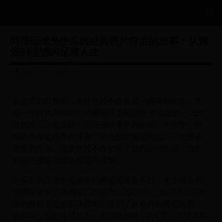
阿根廷球员伊瓜因经典照片背后的故事：从辉
煌到遗憾的足球人生
2025-04-27 19:07:45
在足球的世界里，有些照片不仅仅是一瞬间的定格，更
是一个时代的缩影。阿根廷球员冈萨洛·伊瓜因的一张经
典照片，正是这样一幅充满故事性的画面。照片中，伊
瓜因身穿蓝白条纹球衣，目光坚定地望向远方，仿佛在
思索着什么。这张照片不仅记录了他的职业生涯，也折
射出阿根廷足球的辉煌与遗憾。
伊瓜因的足球生涯始于阿根廷河床俱乐部，年少成名的
他很快吸引了欧洲豪门的目光。2007年，他以1300万欧
元的身价加盟皇家马德里，开启了在欧洲的辉煌旅程。
在皇马，他迅速成长为一名顶级前锋，与C罗、本泽马组