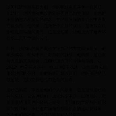
以阿根廷球星梅西为例，他的职业生涯并非一帆风顺。
年幼时，他因患有生长激素缺乏症而饱受质疑，但他用
不懈的努力和坚定的信念，在巴塞罗那的青训营中逐渐
崭露头角。他的茧，是无数个凌晨的训练，是无数次跌
倒后重新站起的勇气。正是这些茧，让他成为了世界杯
赛场上无可争议的传奇。
同样，法国队的姆巴佩也在用自己的方式编织着茧。他
年少成名，却从未停止对自我的挑战。他的茧，是速度
与力量的完美结合，是面对压力时的冷静与果断。在
2022年世界杯决赛中，他上演帽子戏法，虽然最终未能
带领法国队夺冠，但他的表现足以证明，他的茧已经足
够坚硬，足以支撑他走向更高的巅峰。
运动员的茧，不仅是他们个人的勋章，更是足球运动精
神的象征。它告诉我们，成功从来不是一蹴而就的，而
是需要经历无数的磨砺与蜕变。当我们为世界杯的精彩
瞬间欢呼时，不妨也向那些默默编织茧的运动员致敬，
因为他们的故事，才是足球最动人的篇章。