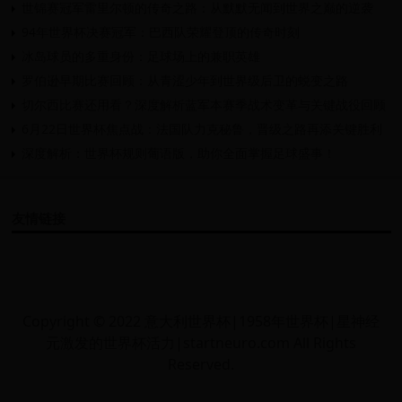
世锦赛冠军雷里尔顿的传奇之路：从默默无闻到世界之巅的逆袭
94年世界杯决赛冠军：巴西队荣耀登顶的传奇时刻
冰岛球员的多重身份：足球场上的兼职英雄
罗伯逊早期比赛回顾：从青涩少年到世界级后卫的蜕变之路
切尔西比赛还用看？深度解析蓝军本赛季战术变革与关键战役回顾
6月22日世界杯焦点战：法国队力克秘鲁，晋级之路再添关键胜利
深度解析：世界杯规则葡语版，助你全面掌握足球盛事！
友情链接
Copyright © 2022 意大利世界杯|1958年世界杯|星神经
元激发的世界杯活力|startneuro.com All Rights
Reserved.