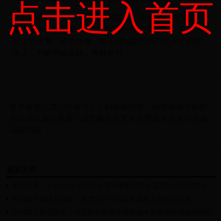
点击进入首页
世界杯的舞台，不仅是竞技的战场，更是梦想的摇篮。
每一位运动员的茧，都在诉说着一个关于坚持、勇气与
信念的故事。这些故事，将永远激励着我们在人生的赛
场上，不断突破自我，勇敢前行。
世界杯焦点战：防御与正义的巅峰对决，比赛直播全解析
切尔西比赛还用看？深度解析蓝军本赛季战术变革与关键
战役回顾
最新发表
重温经典：从2019年马刺队比赛录像看世界杯篮球战术的演变与启示
罗伯逊早期比赛回顾：从青涩少年到世界级后卫的蜕变之路
切尔西比赛还用看？深度解析蓝军本赛季战术变革与关键战役回顾