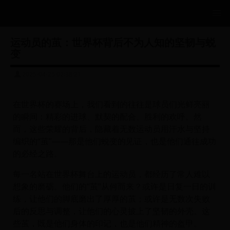
运动员的茧：世界杯背后不为人知的坚韧与蜕
变
2025-04-25 02:38:21
在世界杯的赛场上，我们看到的往往是球员们光鲜亮丽
的瞬间：精彩的进球、默契的配合、胜利的欢呼。然
而，这些荣耀的背后，隐藏着无数运动员用汗水与坚持
编织的“茧”——那是他们蜕变的见证，也是他们通往成功
的必经之路。
每一名站在世界杯舞台上的运动员，都经历了常人难以
想象的磨砺。他们的“茧”从何而来？或许是日复一日的训
练，让他们的脚底磨出了厚厚的茧；或许是无数次失败
后的反思与调整，让他们的心灵披上了坚韧的外壳。这
些茧，既是他们身体的印记，也是他们精神的盔甲。