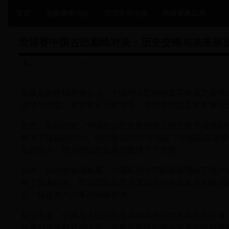
首页
创新赛事玩法
活力互动活动
科技赛事应用
世锦赛中国古巴巅峰对决：历史交锋与未来展
2025-04-26 11:38:08
在最近的世锦赛舞台上，中国与古巴的较量再次成为全球
激情与悬念。本文将从历史背景、当前表现以及未来展望
首先，回顾历史，中国与古巴在世锦赛上的交锋可谓精彩
留下了深刻的印记。特别是2000年世锦赛，中国队在决
队的实力，也为两队的后续交锋埋下了伏笔。
其次，从当前表现来看，中国队和古巴队都展现出了强大
有了显著提升。而古巴队则凭借其出色的身体素质和顽强
是一场技术与力量的巅峰对决。
展望未来，中国与古巴的竞争将继续推动世界体育的发展
待看到更多精彩的比赛，也希望两队能够在未来的世锦赛