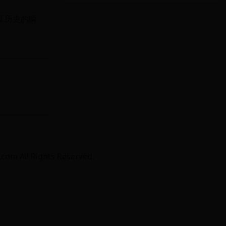
证历史的瞬
ll Rights Reserved.