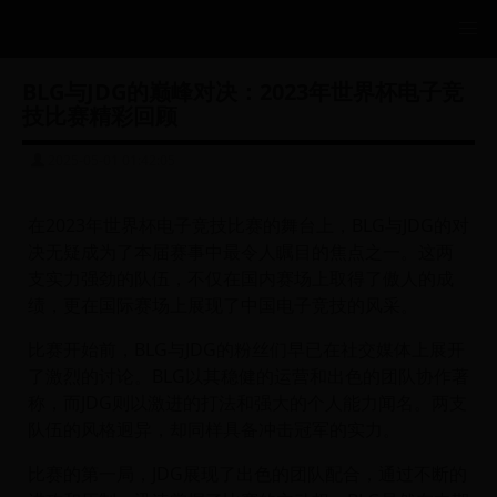
BLG与JDG的巅峰对决：2023年世界杯电子竞
技比赛精彩回顾
2025-05-01 01:42:05
在2023年世界杯电子竞技比赛的舞台上，BLG与JDG的对
决无疑成为了本届赛事中最令人瞩目的焦点之一。这两
支实力强劲的队伍，不仅在国内赛场上取得了傲人的成
绩，更在国际赛场上展现了中国电子竞技的风采。
比赛开始前，BLG与JDG的粉丝们早已在社交媒体上展开
了激烈的讨论。BLG以其稳健的运营和出色的团队协作著
称，而JDG则以激进的打法和强大的个人能力闻名。两支
队伍的风格迥异，却同样具备冲击冠军的实力。
比赛的第一局，JDG展现了出色的团队配合，通过不断的