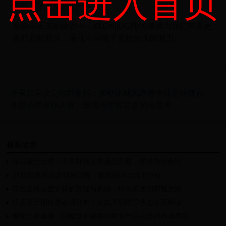
点击进入首页
增添了浓墨重彩的一笔。
期待在未来的比赛中，BLG和JDG能够继续为我们带来更
多精彩的对决，展现中国电子竞技的无限魅力。
牙买加首次亮相世界杯：加勒比飓风席卷全球足球舞台
基恩谈世界杯决赛：激情与荣耀背后的冷思考
最新发表
海口最近比赛：世界杯预选赛激战正酣，球迷热情高涨
21日世界杯比赛视频回顾：精彩瞬间与战术分析
荷兰足球在世界杯的辉煌与挑战：橙色军团的荣耀之路
猛龙队近期比赛表现分析：从战术到球员状态全面解读
射箭比赛重播：回顾世界杯精彩瞬间与运动员的精准表现