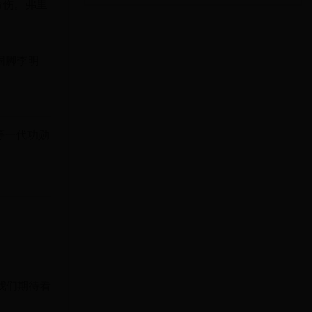
命伤。弗里
国脚李明
等一代功勋
我们期待看