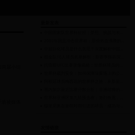
最新发表
中国国家队世界杯征程：梦想、挑战与未来的希望
2002年国足冲击世界杯：那些热血沸腾的瞬间与永不言弃的精神
中超归化球员是什么意思？深度解析中国足球的归化策略与未来展望
掘金队16人球员名单解析：新赛季阵容深度与战术展望
托雷斯UFC比赛录像揭秘：世界杯球员的跨界格斗传奇
续两届小组
世界杯裁判安全：如何保障绿茵场上的公平与公正？
阿根廷球员梅西选的世界杯之旅：从新星到传奇的蜕变
塞内加尔最近比赛分数分析：非洲雄狮的崛起与挑战
世界杯亚洲区第九轮预选赛：激烈角逐，中国男足迎战强敌
矛盾被媒体
穆里尼奥在曼联时期引进的球员：成功与失败的交织
友情链接