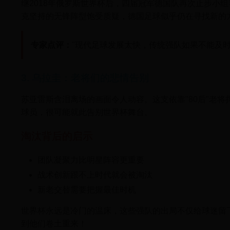
继2018年俄罗斯世界杯后，四届冠军德国队再次止步小
克坚持的无锋阵型饱受质疑，德国足球似乎仍在寻找新的
专家点评：
"现代足球发展太快，传统强队如果不能及
3. 乌拉圭：老将们的悲情告别
苏亚雷斯含泪离场的画面令人动容。这支依靠"80后"老
球员，很可能就此告别世界杯舞台。
淘汰背后的启示
团队凝聚力比明星阵容更重要
战术创新跟不上时代就会被淘汰
新老交替需要把握最佳时机
世界杯永远是冷门的温床，这些强队的出局不仅给球迷留
到他们卷土重来！